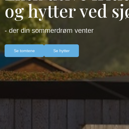
og hytter ved s
- der din sommerdrøm venter
Se tomtene
Se hytter